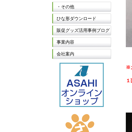
・その他
ひな形ダウンロード
販促グッズ活用事例ブログ
事業内容
会社案内
※
１