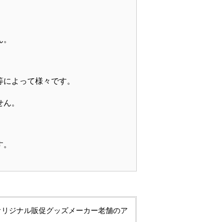
ん。
等によって様々です。
、
せん。
す。
オリジナル販促グッズメーカー老舗のア