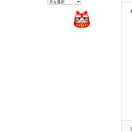
過
去
の
News