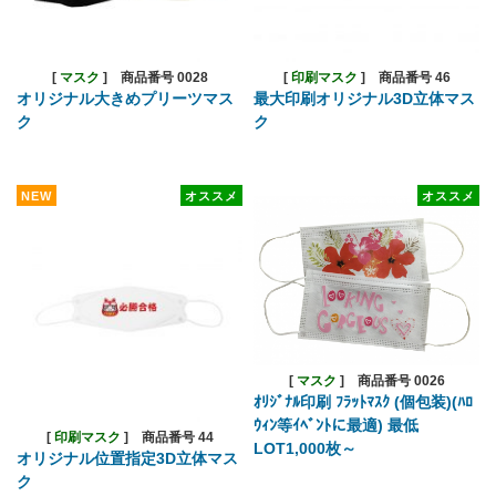
[
マスク
]
商品番号 0028
[
印刷マスク
]
商品番号 46
オリジナル大きめプリーツマス
最大印刷オリジナル3D立体マス
ク
ク
NEW
オススメ
オススメ
[
マスク
]
商品番号 0026
ｵﾘｼﾞﾅﾙ印刷 ﾌﾗｯﾄﾏｽｸ (個包装)(ﾊﾛ
ｳｨﾝ等ｲﾍﾞﾝﾄに最適) 最低
[
印刷マスク
]
商品番号 44
LOT1,000枚～
オリジナル位置指定3D立体マス
ク