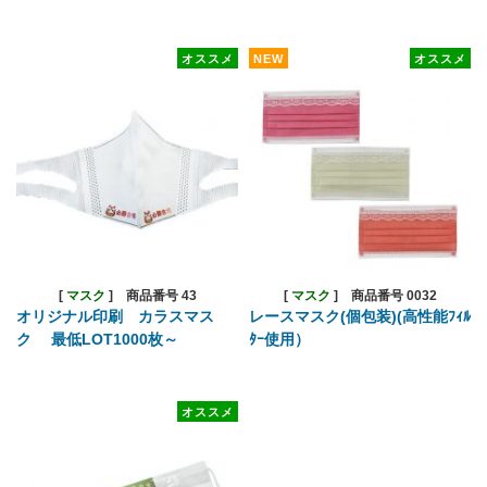
オススメ
NEW
オススメ
[
マスク
]
商品番号 43
[
マスク
]
商品番号 0032
オリジナル印刷 カラスマス
レースマスク(個包装)(高性能ﾌｨﾙ
ク 最低LOT1000枚～
ﾀｰ使用）
オススメ