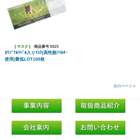
[
マスク
]
商品番号 0025
ｵﾘｼﾞﾅﾙﾗﾍﾞﾙ入りﾏｽｸ(高性能ﾌｲﾙﾀｰ
使用)最低LOT100枚
次のページ »