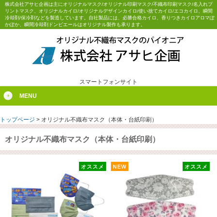
株式会社アサヒ企画は主にオリジナルマスク/オリジナル印刷マスク/不織布印刷マスク/名入れプ
リントマスク、オリジナルカイロ/オリジナルデザインカイロ/使い捨てカイロ/エコカイロ、瞬間
冷却剤/保冷剤などを製造しています。自社製品には、必勝合格カイロ、香りつきカイロアロマぽ
かぽか、瞬間冷却剤ドンピエールはオリジナル製作も承ります。
スマートフォンサイト
MENU
トップページ
>
オリジナル不織布マスク（本体・台紙印刷）
オリジナル不織布マスク（本体・台紙印刷）
オススメ
NEW
オススメ