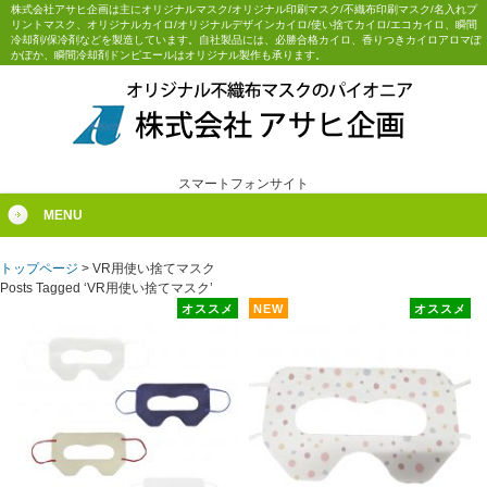
株式会社アサヒ企画は主にオリジナルマスク/オリジナル印刷マスク/不織布印刷マスク/名入れプ
リントマスク、オリジナルカイロ/オリジナルデザインカイロ/使い捨てカイロ/エコカイロ、瞬間
冷却剤/保冷剤などを製造しています。自社製品には、必勝合格カイロ、香りつきカイロアロマぽ
かぽか、瞬間冷却剤ドンピエールはオリジナル製作も承ります。
スマートフォンサイト
MENU
トップページ
>
VR用使い捨てマスク
Posts Tagged ‘VR用使い捨てマスク’
オススメ
NEW
オススメ