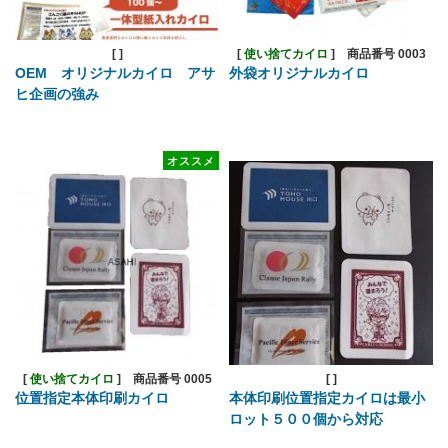
[
]
[
使い捨てカイロ
]
商品番号 0003
OEM オリジナルカイロ アサ
外袋オリジナルカイロ
ヒ企画の強み
オススメ
[
使い捨てカイロ
]
商品番号 0005
[
]
位置指定本体印刷カイロ
本体印刷位置指定カイロは最小
ロット５００個から対応