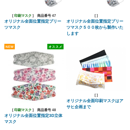
[
印刷マスク
]
商品番号 47
[
]
オリジナル全面位置指定プリー
オリジナル全面位置指定プリー
ツマスク
ツマスク５００枚から製作いた
します
NEW
オススメ
[
]
オリジナル全面印刷マスクはア
サヒ企画まで
[
印刷マスク
]
商品番号 48
オリジナル全面位置指定3D立体
マスク