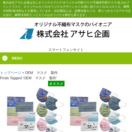
株式会社アサヒ企画は主にオリジナルマスク/オリジナル印刷マスク/不織布印刷マスク/名入れプ
リントマスク、オリジナルカイロ/オリジナルデザインカイロ/使い捨てカイロ/エコカイロ、瞬間
冷却剤/保冷剤などを製造しています。自社製品には、必勝合格カイロ、香りつきカイロアロマぽ
かぽか、瞬間冷却剤ドンピエールはオリジナル製作も承ります。
スマートフォンサイト
MENU
トップページ
>
OEM マスク 製作
Posts Tagged ‘OEM マスク 製作’
オススメ