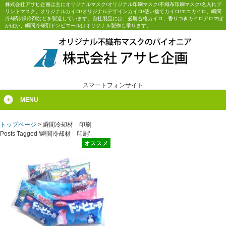
株式会社アサヒ企画は主にオリジナルマスク/オリジナル印刷マスク/不織布印刷マスク/名入れプ
リントマスク、オリジナルカイロ/オリジナルデザインカイロ/使い捨てカイロ/エコカイロ、瞬間
冷却剤/保冷剤などを製造しています。自社製品には、必勝合格カイロ、香りつきカイロアロマぽ
かぽか、瞬間冷却剤ドンピエールはオリジナル製作も承ります。
スマートフォンサイト
MENU
トップページ
>
瞬間冷却材 印刷
Posts Tagged ‘瞬間冷却材 印刷’
オススメ