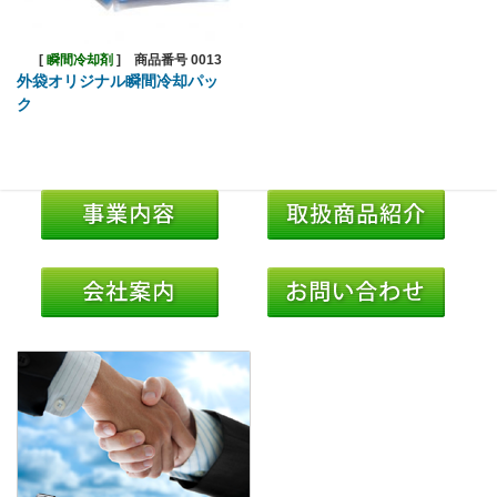
[
瞬間冷却剤
]
商品番号 0013
外袋オリジナル瞬間冷却パッ
ク