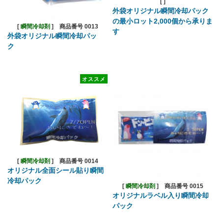
[
]
外袋オリジナル瞬間冷却パック
の最小ロット2,000個から承りま
[
瞬間冷却剤
]
商品番号 0013
す
外袋オリジナル瞬間冷却パッ
ク
オススメ
[
瞬間冷却剤
]
商品番号 0014
オリジナル全面シール貼り瞬間
冷却パック
[
瞬間冷却剤
]
商品番号 0015
オリジナルラベル入り瞬間冷却
パック