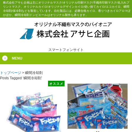
株式会社アサヒ企画は主にオリジナルマスク/オリジナル印刷マスク/不織布印刷マスク/名入れプ
リントマスク、オリジナルカイロ/オリジナルデザインカイロ/使い捨てカイロ/エコカイロ、瞬間
冷却剤/保冷剤などを製造しています。自社製品には、必勝合格カイロ、香りつきカイロアロマぽ
かぽか、瞬間冷却剤ドンピエールはオリジナル製作も承ります。
スマートフォンサイト
MENU
トップページ
>
瞬間冷却剤
Posts Tagged ‘瞬間冷却剤’
オススメ