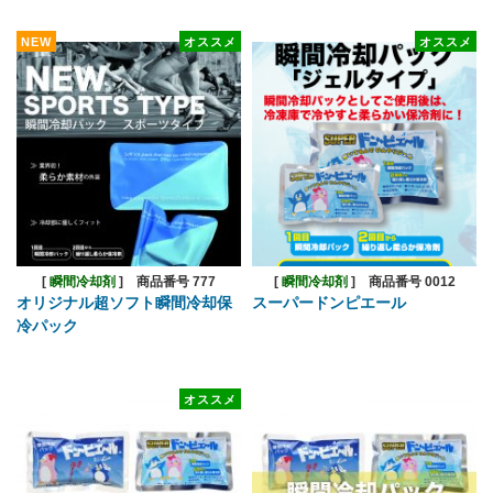
NEW
オススメ
オススメ
[
瞬間冷却剤
]
商品番号 777
[
瞬間冷却剤
]
商品番号 0012
オリジナル超ソフト瞬間冷却保
スーパードンピエール
冷パック
オススメ