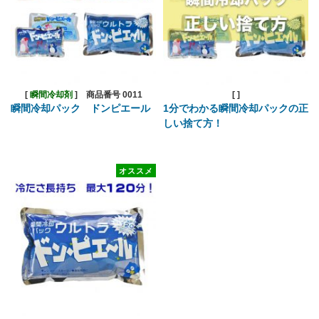
[
瞬間冷却剤
]
商品番号 0011
[
]
瞬間冷却パック ドンピエール
1分でわかる瞬間冷却パックの正
しい捨て方！
オススメ