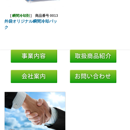
[
瞬間冷却剤
]
商品番号 0013
外袋オリジナル瞬間冷却パッ
ク