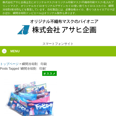
株式会社アサヒ企画は主にオリジナルマスク/オリジナル印刷マスク/不織布印刷マスク/名入れプ
リントマスク、オリジナルカイロ/オリジナルデザインカイロ/使い捨てカイロ/エコカイロ、瞬間
冷却剤/保冷剤などを製造しています。自社製品には、必勝合格カイロ、香りつきカイロアロマぽ
かぽか、瞬間冷却剤ドンピエールはオリジナル製作も承ります。
スマートフォンサイト
MENU
トップページ
>
瞬間冷却剤 印刷
Posts Tagged ‘瞬間冷却剤 印刷’
オススメ