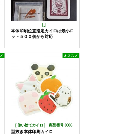
[
]
本体印刷位置指定カイロは最小ロ
ット５００個から対応
メ
オススメ
[
使い捨てカイロ
]
商品番号 0006
型抜き本体印刷カイロ