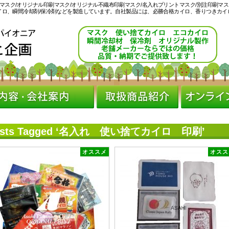
マスク/オリジナル印刷マスク/オリジナル不織布印刷マスク/名入れプリントマスク/別注印刷マ
カイロ、瞬間冷却剤/保冷剤などを製造しています。自社製品には、必勝合格カイロ、香りつきカイ
。
osts Tagged ‘名入れ 使い捨てカイロ 印刷’
オススメ
オスス