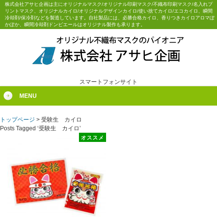
株式会社アサヒ企画は主にオリジナルマスク/オリジナル印刷マスク/不織布印刷マスク/名入れプ
リントマスク、オリジナルカイロ/オリジナルデザインカイロ/使い捨てカイロ/エコカイロ、瞬間
冷却剤/保冷剤などを製造しています。自社製品には、必勝合格カイロ、香りつきカイロアロマぽ
かぽか、瞬間冷却剤ドンピエールはオリジナル製作も承ります。
スマートフォンサイト
MENU
トップページ
>
受験生 カイロ
Posts Tagged ‘受験生 カイロ’
オススメ