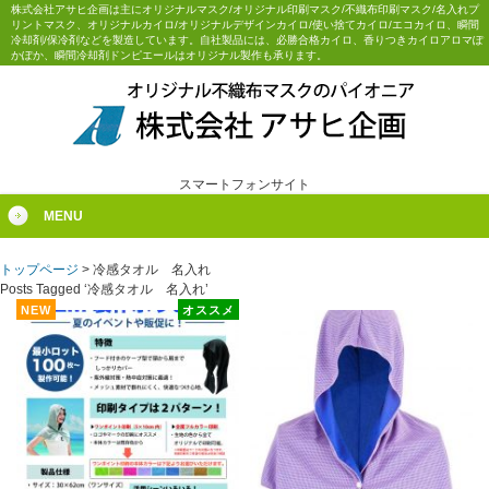
株式会社アサヒ企画は主にオリジナルマスク/オリジナル印刷マスク/不織布印刷マスク/名入れプ
リントマスク、オリジナルカイロ/オリジナルデザインカイロ/使い捨てカイロ/エコカイロ、瞬間
冷却剤/保冷剤などを製造しています。自社製品には、必勝合格カイロ、香りつきカイロアロマぽ
かぽか、瞬間冷却剤ドンピエールはオリジナル製作も承ります。
スマートフォンサイト
MENU
トップページ
>
冷感タオル 名入れ
Posts Tagged ‘冷感タオル 名入れ’
NEW
オススメ