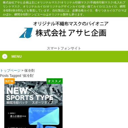
株式会社アサヒ企画は主にオリジナルマスク/オリジナル印刷マスク/不織布印刷マスク/名入れプ
リントマスク、オリジナルカイロ/オリジナルデザインカイロ/使い捨てカイロ/エコカイロ、瞬間
冷却剤/保冷剤などを製造しています。自社製品には、必勝合格カイロ、香りつきカイロアロマぽ
かぽか、瞬間冷却剤ドンピエールはオリジナル製作も承ります。
スマートフォンサイト
MENU
トップページ
>
保冷剤
Posts Tagged ‘保冷剤’
NEW
オススメ