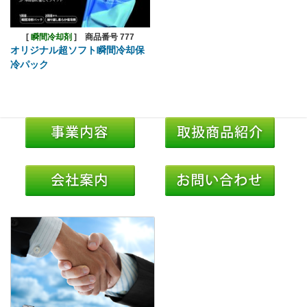
[
瞬間冷却剤
]
商品番号 777
オリジナル超ソフト瞬間冷却保
冷パック