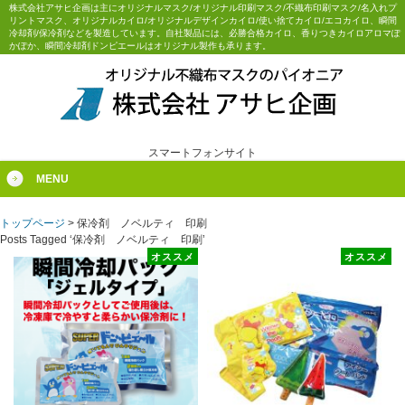
株式会社アサヒ企画は主にオリジナルマスク/オリジナル印刷マスク/不織布印刷マスク/名入れプ
リントマスク、オリジナルカイロ/オリジナルデザインカイロ/使い捨てカイロ/エコカイロ、瞬間
冷却剤/保冷剤などを製造しています。自社製品には、必勝合格カイロ、香りつきカイロアロマぽ
かぽか、瞬間冷却剤ドンピエールはオリジナル製作も承ります。
スマートフォンサイト
MENU
トップページ
>
保冷剤 ノベルティ 印刷
Posts Tagged ‘保冷剤 ノベルティ 印刷’
オススメ
オススメ