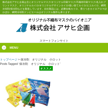
株式会社アサヒ企画は主にオリジナルマスク/オリジナル印刷マスク/不織布印刷マスク/名入れプ
リントマスク、オリジナルカイロ/オリジナルデザインカイロ/使い捨てカイロ/エコカイロ、瞬間
冷却剤/保冷剤などを製造しています。自社製品には、必勝合格カイロ、香りつきカイロアロマぽ
かぽか、瞬間冷却剤ドンピエールはオリジナル製作も承ります。
スマートフォンサイト
MENU
トップページ
>
保冷剤 オリジナル 小ロット
Posts Tagged ‘保冷剤 オリジナル 小ロット’
オススメ