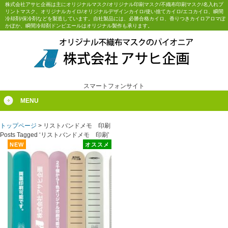
株式会社アサヒ企画は主にオリジナルマスク/オリジナル印刷マスク/不織布印刷マスク/名入れプ
リントマスク、オリジナルカイロ/オリジナルデザインカイロ/使い捨てカイロ/エコカイロ、瞬間
冷却剤/保冷剤などを製造しています。自社製品には、必勝合格カイロ、香りつきカイロアロマぽ
かぽか、瞬間冷却剤ドンピエールはオリジナル製作も承ります。
スマートフォンサイト
MENU
トップページ
>
リストバンドメモ 印刷
Posts Tagged ‘リストバンドメモ 印刷’
NEW
オススメ