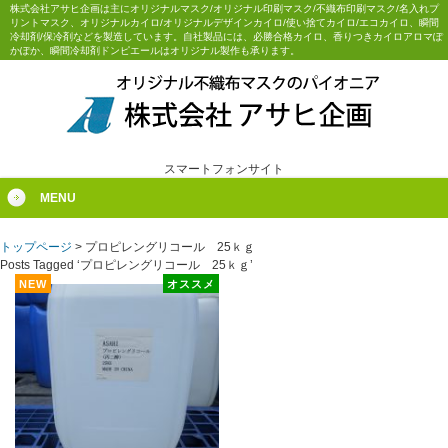
株式会社アサヒ企画は主にオリジナルマスク/オリジナル印刷マスク/不織布印刷マスク/名入れプ
リントマスク、オリジナルカイロ/オリジナルデザインカイロ/使い捨てカイロ/エコカイロ、瞬間
冷却剤/保冷剤などを製造しています。自社製品には、必勝合格カイロ、香りつきカイロアロマぽ
かぽか、瞬間冷却剤ドンピエールはオリジナル製作も承ります。
スマートフォンサイト
MENU
トップページ
>
プロピレングリコール 25ｋｇ
Posts Tagged ‘プロピレングリコール 25ｋｇ’
NEW
オススメ