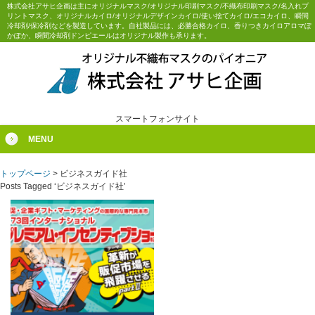
株式会社アサヒ企画は主にオリジナルマスク/オリジナル印刷マスク/不織布印刷マスク/名入れプ
リントマスク、オリジナルカイロ/オリジナルデザインカイロ/使い捨てカイロ/エコカイロ、瞬間
冷却剤/保冷剤などを製造しています。自社製品には、必勝合格カイロ、香りつきカイロアロマぽ
かぽか、瞬間冷却剤ドンピエールはオリジナル製作も承ります。
スマートフォンサイト
MENU
トップページ
>
ビジネスガイド社
Posts Tagged ‘ビジネスガイド社’