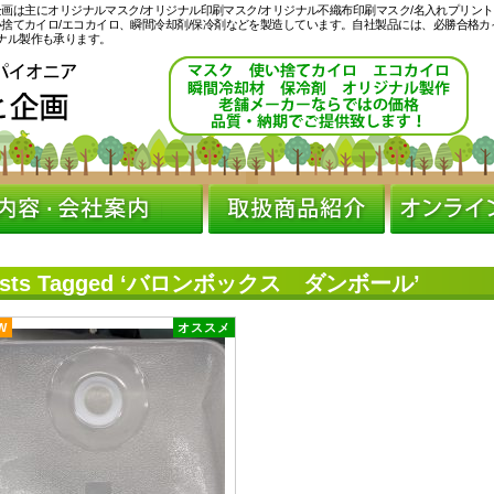
ヒ企画は主にオリジナルマスク/オリジナル印刷マスク/オリジナル不織布印刷マスク/名入れプリント
い捨てカイロ/エコカイロ、瞬間冷却剤/保冷剤などを製造しています。自社製品には、必勝合格カ
ナル製作も承ります。
osts Tagged ‘バロンボックス ダンボール’
W
オススメ