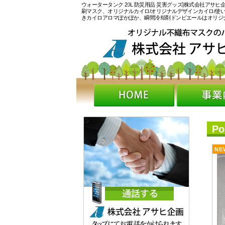
ウォータータンク 20L 防災用品 災害グッズ|株式会社アサ
刷マスク、オリジナルカイロ/オリジナルデザインカイロ/使
きカイロアロマぽかぽか、瞬間冷却剤ドンピエールはオリジ
P
NE