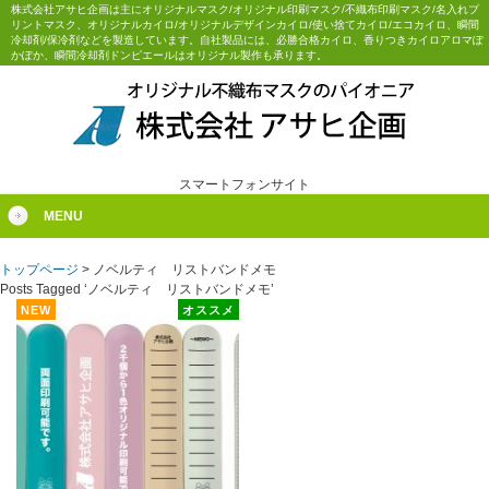
株式会社アサヒ企画は主にオリジナルマスク/オリジナル印刷マスク/不織布印刷マスク/名入れプ
リントマスク、オリジナルカイロ/オリジナルデザインカイロ/使い捨てカイロ/エコカイロ、瞬間
冷却剤/保冷剤などを製造しています。自社製品には、必勝合格カイロ、香りつきカイロアロマぽ
かぽか、瞬間冷却剤ドンピエールはオリジナル製作も承ります。
スマートフォンサイト
MENU
トップページ
>
ノベルティ リストバンドメモ
Posts Tagged ‘ノベルティ リストバンドメモ’
NEW
オススメ