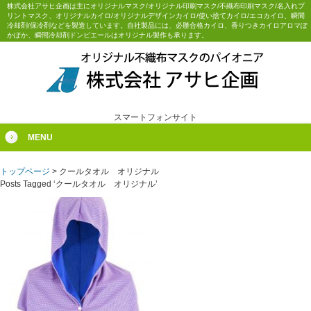
株式会社アサヒ企画は主にオリジナルマスク/オリジナル印刷マスク/不織布印刷マスク/名入れプ
リントマスク、オリジナルカイロ/オリジナルデザインカイロ/使い捨てカイロ/エコカイロ、瞬間
冷却剤/保冷剤などを製造しています。自社製品には、必勝合格カイロ、香りつきカイロアロマぽ
かぽか、瞬間冷却剤ドンピエールはオリジナル製作も承ります。
スマートフォンサイト
MENU
トップページ
>
クールタオル オリジナル
Posts Tagged ‘クールタオル オリジナル’