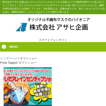
株式会社アサヒ企画は主にオリジナルマスク/オリジナル印刷マスク/不織布印刷マスク/名入れプ
リントマスク、オリジナルカイロ/オリジナルデザインカイロ/使い捨てカイロ/エコカイロ、瞬間
冷却剤/保冷剤などを製造しています。自社製品には、必勝合格カイロ、香りつきカイロアロマぽ
かぽか、瞬間冷却剤ドンピエールはオリジナル製作も承ります。
スマートフォンサイト
MENU
トップページ
>
ギフトショー
Posts Tagged ‘ギフトショー’