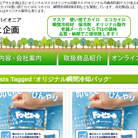
会社アサヒ企画は主にオリジナルマスク/オリジナル印刷マスク/オリジナル不織布印刷マスク/名入
ンカイロ/使い捨てカイロ/エコカイロ、瞬間冷却剤/保冷剤などを製造しています。自社製品には
ルはオリジナル製作も承ります。
osts Tagged ‘オリジナル瞬間冷却パック’