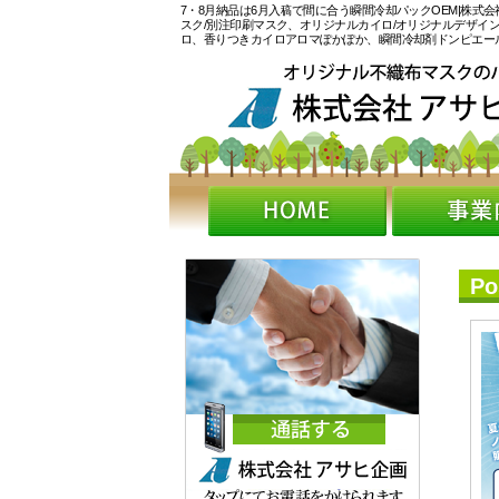
7・8月納品は6月入稿で間に合う瞬間冷却パックOEM|株式
スク/別注印刷マスク、オリジナルカイロ/オリジナルデザイ
ロ、香りつきカイロアロマぽかぽか、瞬間冷却剤ドンピエー
P