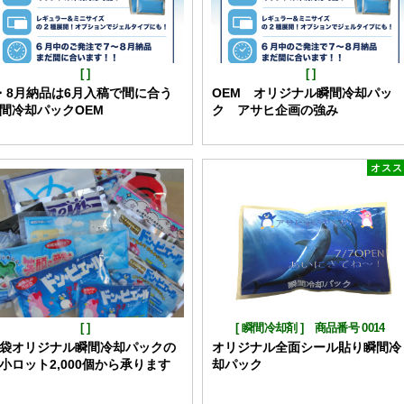
[
]
[
]
・8月納品は6月入稿で間に合う
OEM オリジナル瞬間冷却パッ
間冷却パックOEM
ク アサヒ企画の強み
オスス
[
]
[
瞬間冷却剤
]
商品番号 0014
袋オリジナル瞬間冷却パックの
オリジナル全面シール貼り瞬間冷
小ロット2,000個から承ります
却パック