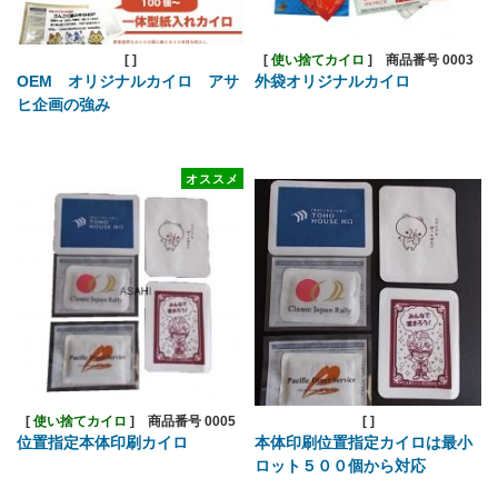
[
]
[
使い捨てカイロ
]
商品番号 0003
OEM オリジナルカイロ アサ
外袋オリジナルカイロ
ヒ企画の強み
オススメ
[
使い捨てカイロ
]
商品番号 0005
[
]
位置指定本体印刷カイロ
本体印刷位置指定カイロは最小
ロット５００個から対応