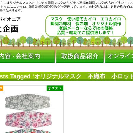
主にオリジナルマスク/オリジナル印刷マスク/オリジナル不織布印刷マスク/名入れプリントマス
てカイロ/エコカイロ、瞬間冷却剤/保冷剤などを製造しています。自社製品には、必勝合格カイロ
製作も承ります。
osts Tagged ‘オリジナルマスク 不織布 小ロット
W
オススメ