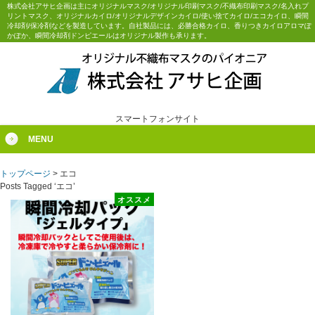
株式会社アサヒ企画は主にオリジナルマスク/オリジナル印刷マスク/不織布印刷マスク/名入れプ
リントマスク、オリジナルカイロ/オリジナルデザインカイロ/使い捨てカイロ/エコカイロ、瞬間
冷却剤/保冷剤などを製造しています。自社製品には、必勝合格カイロ、香りつきカイロアロマぽ
かぽか、瞬間冷却剤ドンピエールはオリジナル製作も承ります。
スマートフォンサイト
MENU
トップページ
>
エコ
Posts Tagged ‘エコ’
オススメ