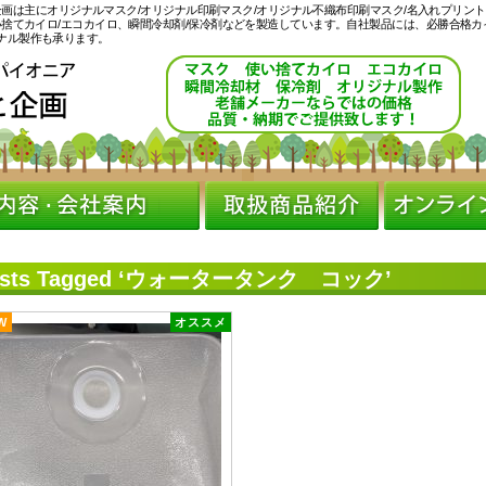
ヒ企画は主にオリジナルマスク/オリジナル印刷マスク/オリジナル不織布印刷マスク/名入れプリント
い捨てカイロ/エコカイロ、瞬間冷却剤/保冷剤などを製造しています。自社製品には、必勝合格カ
ナル製作も承ります。
osts Tagged ‘ウォータータンク コック’
W
オススメ