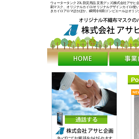
ウォータータンク 20L 防災用品 災害グッズ|株式会社アサ
刷マスク、オリジナルカイロ/オリジナルデザインカイロ/使
きカイロアロマぽかぽか、瞬間冷却剤ドンピエールはオリジ
P
NE