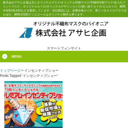
株式会社アサヒ企画は主にオリジナルマスク/オリジナル印刷マスク/不織布印刷マスク/名入れプ
リントマスク、オリジナルカイロ/オリジナルデザインカイロ/使い捨てカイロ/エコカイロ、瞬間
冷却剤/保冷剤などを製造しています。自社製品には、必勝合格カイロ、香りつきカイロアロマぽ
かぽか、瞬間冷却剤ドンピエールはオリジナル製作も承ります。
スマートフォンサイト
MENU
トップページ
>
インセンティブショー
Posts Tagged ‘インセンティブショー’