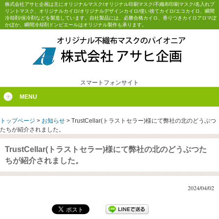
株式会社アサヒ企画は主にオリジナルマスク/オリジナル印刷マスク/不織布印刷マスク/名入れプ
リントマスク、オリジナルカイロ/オリジナルデザインカイロ/使い捨てカイロ/エコカイロ、瞬間
冷却剤/保冷剤などを製造しています。自社製品には、必勝合格カイロ、香りつきカイロアロマぽ
かぽか、瞬間冷却剤ドンピエールはオリジナル製作も承ります。
スマートフォンサイト
MENU
トップページ
>
お知らせ
>
TrustCellar(トラストセラー)様にて弊社の北のどうぶつ
たちが紹介されました。
TrustCellar(トラストセラー)様にて弊社の北のどうぶつた
ちが紹介されました。
2024/04/02