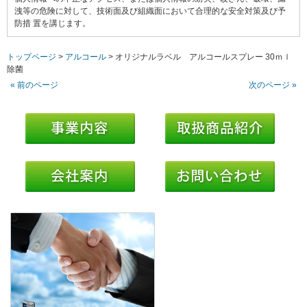
洩等の危険に対して、技術面及び組織面において合理的な安全対策及び予
防措 置を講じます。
トップページ
>
アルコール
>
オリジナルラベル アルコールスプレー 30ｍｌ
除菌
« 前のページ
次のページ »