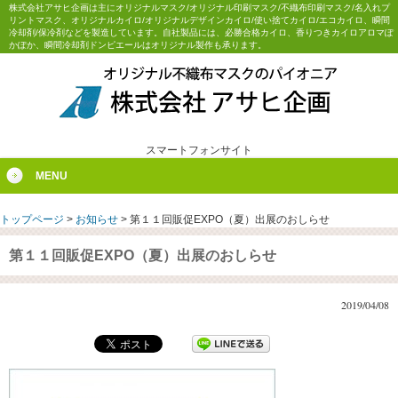
株式会社アサヒ企画は主にオリジナルマスク/オリジナル印刷マスク/不織布印刷マスク/名入れプ
リントマスク、オリジナルカイロ/オリジナルデザインカイロ/使い捨てカイロ/エコカイロ、瞬間
冷却剤/保冷剤などを製造しています。自社製品には、必勝合格カイロ、香りつきカイロアロマぽ
かぽか、瞬間冷却剤ドンピエールはオリジナル製作も承ります。
スマートフォンサイト
MENU
トップページ
>
お知らせ
>
第１１回販促EXPO（夏）出展のおしらせ
第１１回販促EXPO（夏）出展のおしらせ
2019/04/08